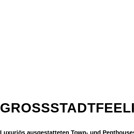
GROSSSTADTFEELI
Luxuriös ausgestatteten Town- und Penthous